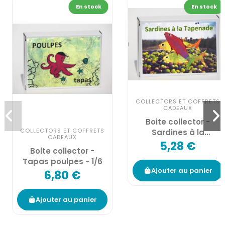
En stock
En stock
COLLECTORS ET COFFRETS
CADEAUX
Boite collector -
COLLECTORS ET COFFRETS
Sardines à la
CADEAUX
tapenade noire bio* -
5,28 €
Boite collector -
1/6
Tapas poulpes - 1/6
Ajouter au panier
6,80 €
Ajouter au panier