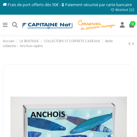
🚚 Frais de port offerts dès 50€ - 🔒 Paiement sécurisé par carte bancaire
Wishlist (
0
)
0
Accueil
LA BOUTIQUE
COLLECTORS ET COFFRETS CADEAUX
Boite
collector - Anchois apéro