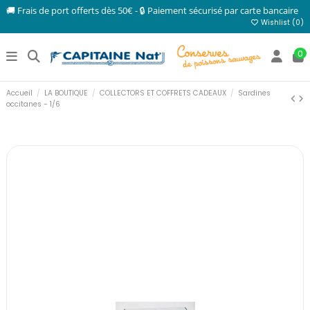
🚚 Frais de port offerts dès 50€ - 🔒 Paiement sécurisé par carte bancaire
Wishlist (
0
)
0
Accueil
LA BOUTIQUE
COLLECTORS ET COFFRETS CADEAUX
Sardines
occitanes - 1/6