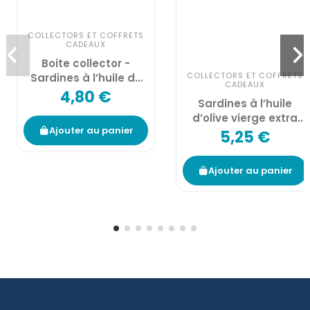
COLLECTORS ET COFFRETS
CADEAUX
Boite collector -
COLLECTORS ET COFFRETS
Sardines à l’huile de
CADEAUX
tournesol bio* - 1/6
4,80 €
Sardines à l’huile
d’olive vierge extra
Ajouter au panier
bio* (2) - 1/6
5,25 €
Ajouter au panier