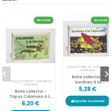
En stock
En stock
COLLECTORS ET COFFRETS
CADEAUX
Boite collector -
COLLECTORS ET COFFRETS
Sardines à la
CADEAUX
tapenade noire bio* -
5,28 €
Boite collector -
1/6
Tapas Calamars à la
Ajouter au panier
Sétoise - 1/6
6,20 €