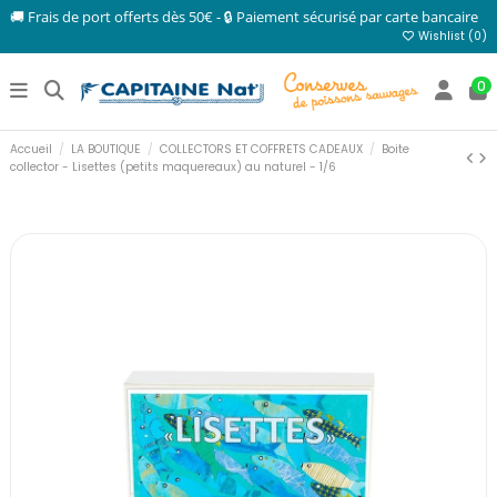
🚚 Frais de port offerts dès 50€ - 🔒 Paiement sécurisé par carte bancaire
Wishlist (
0
)
0
Accueil
LA BOUTIQUE
COLLECTORS ET COFFRETS CADEAUX
Boite
collector - Lisettes (petits maquereaux) au naturel - 1/6